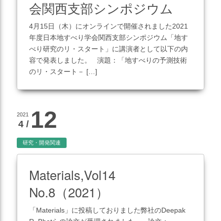
会関西支部シンポジウム
災害対応
4月15日（木）にオンラインで開催されました2021
地盤調査
年度日本地すべり学会関西支部シンポジウム「地す
土質調査
べり研究のリ・スタート」に講演者として以下の内
容で発表しました。 演題：「地すべりの予測技術
防災
のリ・スタート－ […]
砂防・地すべり調査
斜面対策工設計
この記事を見る
12
2021
土砂災害防止法に基づく基
4 /
礎調査
研究・開発関連
総合解析
施設維持管理
Materials,Vol14
No.8（2021）
「Materials」に投稿しておりました弊社のDeepak