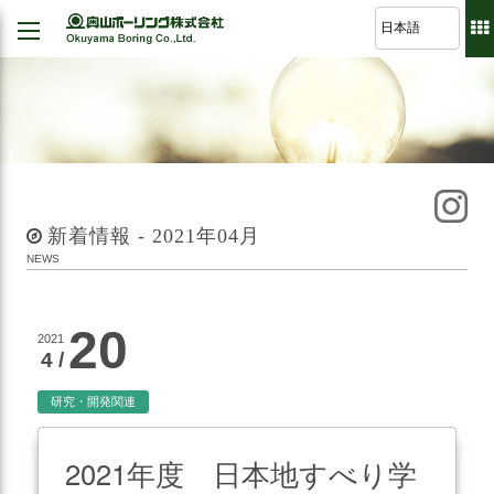
Back
Back
Back
Back
経営理念
建設
シミュレーション
軽技さっくん
地すべり防止工事
我が社の大悲願
R&D 論文集
波形集水パイプ
のり面保護工事
品質方針
新着情報 - 2021年04月
さく井工事
代表挨拶
NEWS
グラウト工事
事業紹介
調査設計
20
2021
会社概要
4 /
軟弱地盤解析
沿革
道路河川/構造物設計
研究・開発関連
組織図
地下水・水文調査
2021年度 日本地すべり学
事業所図
測量全般