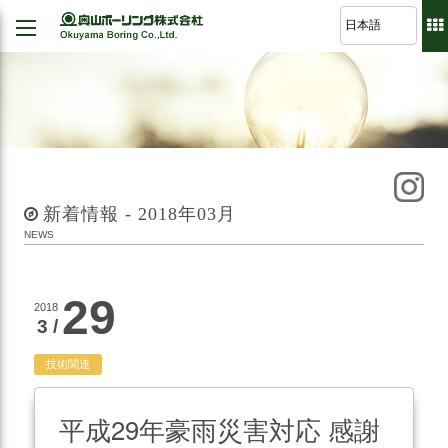
Back
Back
Back
Back
経営理念
建設
シミュレーション
軽技さっくん
地すべり防止工事
我が社の大悲願
R&D 論文集
波形集水パイプ
のり面保護工事
品質方針
新着情報 - 2018年03月
さく井工事
代表挨拶
NEWS
グラウト工事
事業紹介
調査設計
29
2018
会社概要
3 /
軟弱地盤解析
沿革
道路河川/構造物設計
技術関連
組織図
地下水・水文調査
平成29年豪雨災害対応 感謝
事業所図
測量全般