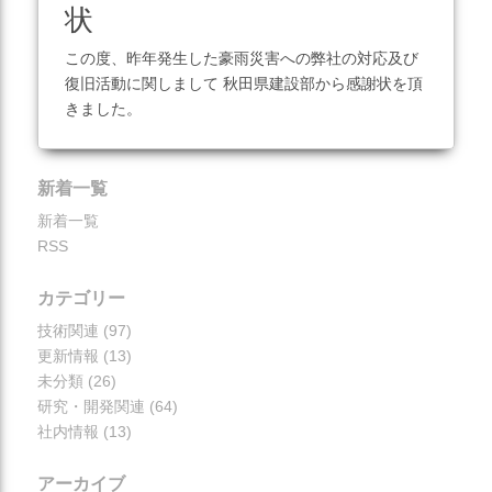
状
災害対応
この度、昨年発生した豪雨災害への弊社の対応及び
地盤調査
復旧活動に関しまして 秋田県建設部から感謝状を頂
土質調査
きました。
防災
この記事を見る
新着一覧
砂防・地すべり調査
新着一覧
斜面対策工設計
RSS
土砂災害防止法に基づく基
礎調査
カテゴリー
総合解析
技術関連
(97)
更新情報
(13)
施設維持管理
未分類
(26)
研究・開発関連
(64)
社内情報
(13)
アーカイブ