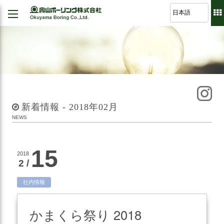
Back
Back
Back
Back
経営理念
建設
シミュレーション
軽技さっくん
地すべり防止工事
我が社の大悲願
R&D 論文集
波形集水パイプ
のり面保護工事
品質方針
新着情報 - 2018年02月
さく井工事
代表挨拶
NEWS
グラウト工事
事業紹介
調査設計
15
2018
会社概要
2 /
軟弱地盤解析
沿革
道路河川/構造物設計
社内情報
組織図
地下水・水文調査
かまくら祭り 2018
事業所図
測量全般