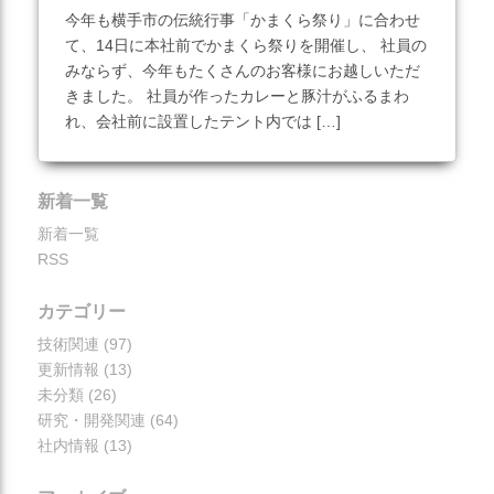
今年も横手市の伝統行事「かまくら祭り」に合わせ
災害対応
て、14日に本社前でかまくら祭りを開催し、 社員の
地盤調査
みならず、今年もたくさんのお客様にお越しいただ
きました。 社員が作ったカレーと豚汁がふるまわ
土質調査
れ、会社前に設置したテント内では […]
防災
砂防・地すべり調査
この記事を見る
新着一覧
斜面対策工設計
新着一覧
RSS
土砂災害防止法に基づく基
礎調査
カテゴリー
総合解析
技術関連
(97)
施設維持管理
更新情報
(13)
未分類
(26)
研究・開発関連
(64)
社内情報
(13)