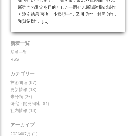
知らせいたします。 論文題：軟岩不連続面のせん
断強さの測定を目的とした一面せん断試験機の試作
と測定結果 著者：小松順一*，及川 洋**，村岡 洋†，
和賀征樹*， […]
この記事を見る
新着一覧
新着一覧
RSS
カテゴリー
技術関連
(97)
更新情報
(13)
未分類
(26)
研究・開発関連
(64)
社内情報
(13)
アーカイブ
2026年7月
(1)