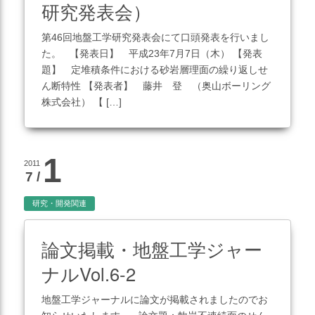
研究発表会）
災害対応
第46回地盤工学研究発表会にて口頭発表を行いまし
地盤調査
た。 【発表日】 平成23年7月7日（木） 【発表
土質調査
題】 定堆積条件における砂岩層理面の繰り返しせ
ん断特性 【発表者】 藤井 登 （奥山ボーリング
防災
株式会社） 【 […]
砂防・地すべり調査
斜面対策工設計
この記事を見る
1
2011
土砂災害防止法に基づく基
7 /
礎調査
研究・開発関連
総合解析
施設維持管理
論文掲載・地盤工学ジャー
ナルVol.6-2
地盤工学ジャーナルに論文が掲載されましたのでお