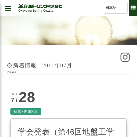
Back
Back
Back
Back
経営理念
建設
シミュレーション
軽技さっくん
地すべり防止工事
我が社の大悲願
R&D 論文集
波形集水パイプ
のり面保護工事
品質方針
新着情報 - 2011年07月
さく井工事
代表挨拶
NEWS
グラウト工事
事業紹介
調査設計
28
2011
会社概要
7 /
軟弱地盤解析
沿革
道路河川/構造物設計
研究・開発関連
組織図
地下水・水文調査
学会発表（第46回地盤工学
事業所図
測量全般