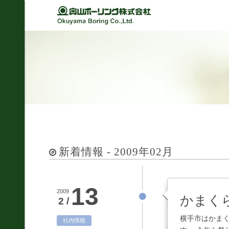
Back
Back
Back
Back
経営理念
建設
シミュレーション
軽技さっくん
地すべり防止工事
我が社の大悲願
R&D 論文集
波形集水パイプ
のり面保護工事
品質方針
さく井工事
代表挨拶
グラウト工事
事業紹介
新着情報 - 2009年02月
調査設計
会社概要
軟弱地盤解析
沿革
13
道路河川/構造物設計
2009
かまく
2 /
組織図
地下水・水文調査
横手市はかまく
社内情報
事業所図