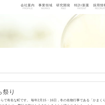
会社案内
事業領域
研究開発
特許/新案
採用情
PROFILE
WORKS
R&D
PATENT
RECRUI
ら祭り
らで有名な町です。 毎年2月15・16日，冬の名物行事である「かまく