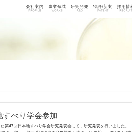
会社案内
事業領域
研究開発
特許/新案
採用情
PROFILE
WORKS
R&D
PATENT
RECRUI
回地すべり学会参加
た第47回日本地すべり学会研究発表会にて，研究発表を行いました。 1