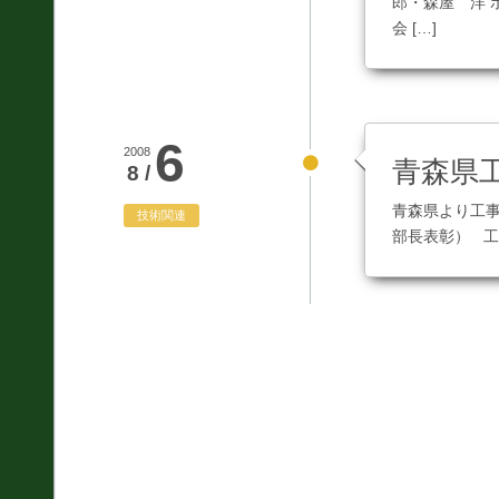
郎・森屋 洋 
測量全般
会 […]
災害対応
地盤調査
6
土質調査
2008
青森県
8 /
防災
青森県より工事
技術関連
部長表彰） 工
砂防・地すべり調査
斜面対策工設計
土砂災害防止法に基
づく基礎調査
総合解析
施設維持管理