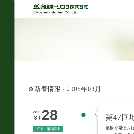
Back
Back
Back
Back
経営理念
建設
シミュレーション
軽技さっくん
地すべり防止工事
我が社の大悲願
R&D 論文集
波形集水パイプ
のり面保護工事
品質方針
さく井工事
代表挨拶
グラウト工事
事業紹介
新着情報 - 2008年08月
調査設計
会社概要
軟弱地盤解析
沿革
28
道路河川/構造物設計
2008
第47
8 /
組織図
地下水・水文調査
箱根で開催され
研究・開発関連
事業所図