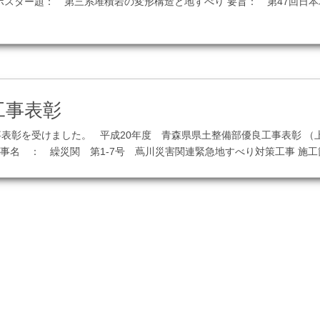
ポスター題： 第三系堆積岩の変形構造と地すべり 要旨： 第47回日
この記事を見る
工事表彰
表彰を受けました。 平成20年度 青森県県土整備部優良工事表彰 （
事名 ： 繰災関 第1-7号 蔦川災害関連緊急地すべり対策工事 施工箇
この記事を見る