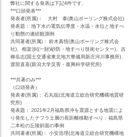
弊社に関する発表は下記4件です。
災害対応
***口頭発表***
地盤調査
発表者(所属)： 大村 泰(奥山ボーリング株式会社)
発表題： 地下水の電気伝導度・水温・水位と地すべ
土質調査
り動態の連続観測例
共同著者(所属)： 鈴木真悟(奥山ボーリング株式会
防災
社)、相楽渉((一財)砂防・地すべり技術センター)、吉
砂防・地すべり調査
柳岳志(国土交通省東北地方整備局新庄河川事務所)、
斜面対策工設計
渡部直喜(新潟大学災害・復興科学研究所)
土砂災害防止法に基づく基
***共著のみ***
礎調査
（口頭発表）
総合解析
発表者(所属)： 石丸聡(北海道立総合研究機構地質研
施設維持管理
究所)
発表題： 2021年2月福島県沖を震源とする地震によ
り発生したテフラ土層の長距離移動すべり：福島県
二本松の丘陵斜面の事例
共同著者(所属)： 小安浩理(北海道立総合研究機構地