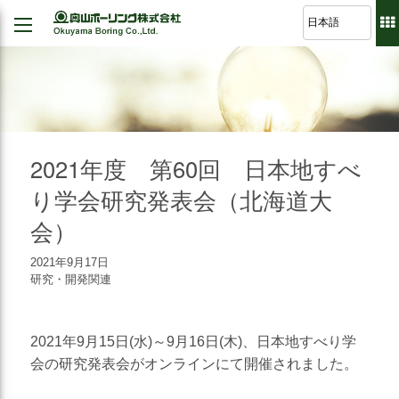
Back
Back
Back
Back
経営理念
建設
シミュレーション
軽技さっくん
地すべり防止工事
我が社の大悲願
R&D 論文集
波形集水パイプ
のり面保護工事
2021年度 第60回 日本地すべ
品質方針
さく井工事
り学会研究発表会（北海道大
代表挨拶
会）
グラウト工事
事業紹介
調査設計
2021年9月17日
会社概要
研究・開発関連
軟弱地盤解析
沿革
道路河川/構造物設計
2021年9月15日(水)～9月16日(木)、日本地すべり学
組織図
地下水・水文調査
会の研究発表会がオンラインにて開催されました。
事業所図
測量全般