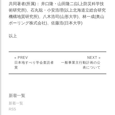
共同著者(所属)： 井口隆・山田隆二(以上防災科学技
術研究所)、石丸聡・小安浩理(以上北海道立総合研究
機構地質研究所)、八木浩司(山形大学)、林一成(奥山
ボーリング株式会社)、佐藤浩(日本大学)
以上
« PREV
NEXT »
日本地すべり学会査読者
一般事業主行動計画の公
賞
表について
新着一覧
新着一覧
RSS