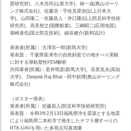
質研究所)、八木浩司(山形大学)、林一成(奥山ボーリ
ング株式会社)、佐藤浩・宇佐見星弥(以上日本大
学)、山田隆二・佐藤昌人・井口隆(以上防災科学技術
研究所)、高見智之(国際航業)、三嶋昭二(応用地質)、
柴崎達也(国土防災技術)、細谷健介(新和設計)
発表者(所属)： 大澤宗一郎(群馬大学)
発表題： 千葉県富津市の自然斜面での地すべり実験
に対する弾粘塑性FEM解析
共同著者(所属)：若井明彦(群馬大学)、笹原克夫(高知
大学)、 Deepak Raj Bhat・田中頼博(奥山ボーリング
株式会社)
（ポスター発表）
発表者(所属)： 佐藤昌人(防災科学技術研究所)
発表題： 令和3年2月13日福島県沖を震源とする地震
により福島県二本松市で発生したテフラ層すべりの
RTK-UAVを用いた多視点写真測量