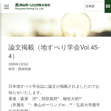
Back
Back
Back
Back
経営理念
建設
シミュレーション
軽技さっくん
地すべり防止工事
我が社の大悲願
R&D 論文集
波形集水パイプ
のり面保護工事
論文掲載（地すべり学会Vol.45-
品質方針
さく井工事
4）
代表挨拶
グラウト工事
2009年1月5日
事業紹介
研究・開発関連
調査設計
会社概要
軟弱地盤解析
日本地すべり学会誌に論文が掲載されましたのでお
沿革
道路河川/構造物設計
知らせいたします。
組織図
地下水・水文調査
著者：森屋 洋*，阿部真郎*，檜垣大助**
（所属先 *：奥山ボーリング㈱，**：弘前大学農学
事業所図
測量全般