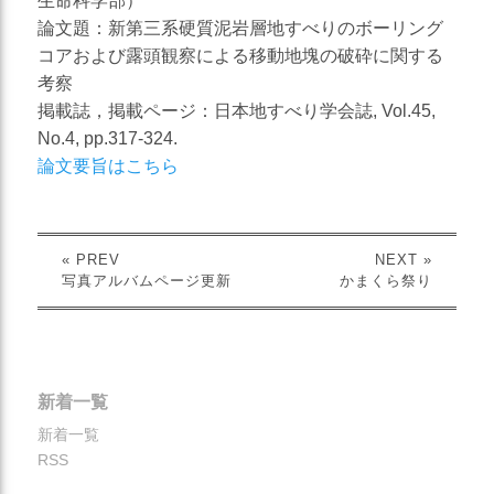
生命科学部）
災害対応
論文題：新第三系硬質泥岩層地すべりのボーリング
コアおよび露頭観察による移動地塊の破砕に関する
地盤調査
考察
土質調査
掲載誌，掲載ページ：日本地すべり学会誌, Vol.45,
No.4, pp.317-324.
防災
論文要旨はこちら
砂防・地すべり調査
斜面対策工設計
« PREV
NEXT »
土砂災害防止法に基づく基
写真アルバムページ更新
かまくら祭り
礎調査
総合解析
施設維持管理
新着一覧
新着一覧
RSS