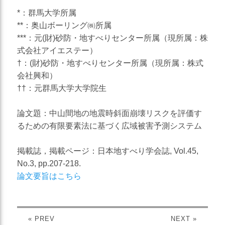
災害対応
*：群馬大学所属
**：奥山ボーリング㈱所属
地盤調査
***：元(財)砂防・地すべりセンター所属（現所属：株
土質調査
式会社アイエステー）
†：(財)砂防・地すべりセンター所属（現所属：株式
防災
会社興和）
砂防・地すべり調査
††：元群馬大学大学院生
斜面対策工設計
論文題：中山間地の地震時斜面崩壊リスクを評価す
土砂災害防止法に基づく基
るための有限要素法に基づく広域被害予測システム
礎調査
総合解析
掲載誌，掲載ページ：日本地すべり学会誌, Vol.45,
No.3, pp.207-218.
施設維持管理
論文要旨はこちら
« PREV
NEXT »