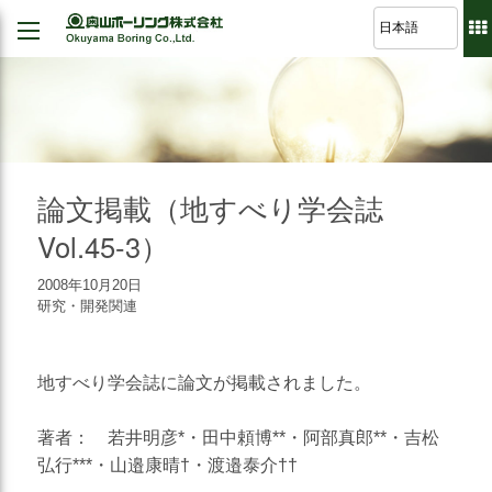
Back
Back
Back
Back
経営理念
建設
シミュレーション
軽技さっくん
地すべり防止工事
我が社の大悲願
R&D 論文集
波形集水パイプ
のり面保護工事
論文掲載（地すべり学会誌
品質方針
さく井工事
Vol.45-3）
代表挨拶
グラウト工事
2008年10月20日
事業紹介
研究・開発関連
調査設計
会社概要
軟弱地盤解析
地すべり学会誌に論文が掲載されました。
沿革
道路河川/構造物設計
組織図
地下水・水文調査
著者： 若井明彦*・田中頼博**・阿部真郎**・吉松
弘行***・山邉康晴†・渡邉泰介††
事業所図
測量全般