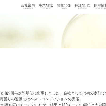
会社案内
事業領域
研究開発
特許/新案
採用情
PROFILE
WORKS
R&D
PATENT
RECRUI
ました第9回与次郎駅伝に出場しました。会社としては初の参加で
薄曇りの運動にはベストコンディションの天候。
代の幅も広いチームでしたが、結果は139チーム中40位と大健