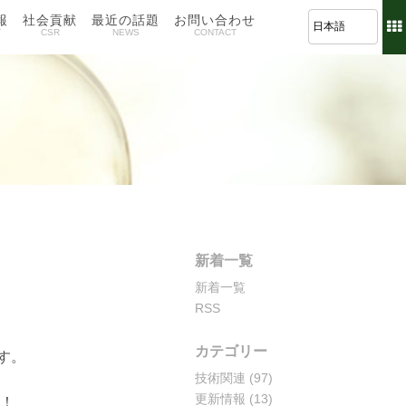
報
社会貢献
最近の話題
お問い合わせ
T
CSR
NEWS
CONTACT
新着一覧
新着一覧
RSS
カテゴリー
す。
技術関連
(97)
更新情報
(13)
闘！