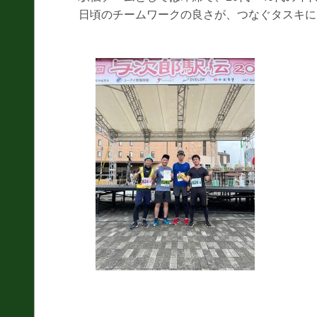
測量全般
日頃のチームワークの良さが、つなぐタスキに
災害対応
地盤調査
土質調査
防災
砂防・地すべり調査
斜面対策工設計
土砂災害防止法に基
づく基礎調査
総合解析
施設維持管理