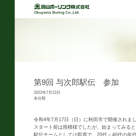
Back
Back
Back
Back
経営理念
建設
シミュレーション
軽技さっくん
地すべり防止工事
我が社の大悲願
R&D 論文集
波形集水パイプ
のり面保護工事
品質方針
さく井工事
代表挨拶
グラウト工事
第9回 与次郎駅伝 参加
事業紹介
調査設計
2022年7月22日
会社概要
未分類
軟弱地盤解析
沿革
道路河川/構造物設計
令和4年7月17日（日）に秋田市で開催され
組織図
地下水・水文調査
スタート前は雨模様でしたが、始まってみると
事業所図
駅伝チームとしては即席で、20代～40代の年