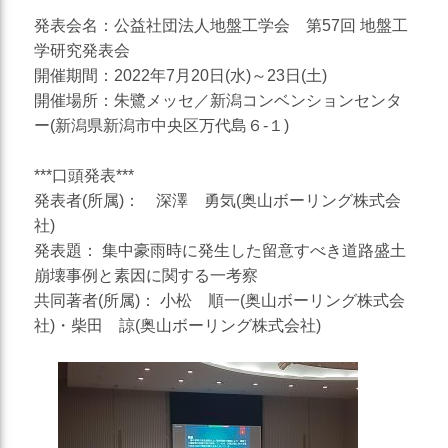
災害対応
発表会名：公益社団法人地盤工学会 第57回 地盤工
学研究発表会
地盤調査
開催期間：2022年7月20日(水)～23日(土)
土質調査
開催場所：朱鷺メッセ／新潟コンベンションセンタ
ー(新潟県新潟市中央区万代島６-１)
防災
砂防・地すべり調査
***口頭発表***
発表者(所属)： 深澤 勇気(奥山ボーリング株式会
斜面対策工設計
社)
土砂災害防止法に基づく基
発表題： 集中豪雨時に発生した留意すべき道路盛土
礎調査
崩壊事例と素因に関する一考察
総合解析
共同著者(所属)： 小松 順一(奥山ボーリング株式会
社)・柴田 諒(奥山ボーリング株式会社)
施設維持管理