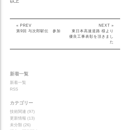
以上
« PREV
NEXT »
第9回 与次郎駅伝 参加
東日本高速道路 様より
優良工事表彰を頂きまし
た
新着一覧
新着一覧
RSS
カテゴリー
技術関連
(97)
更新情報
(13)
未分類
(26)