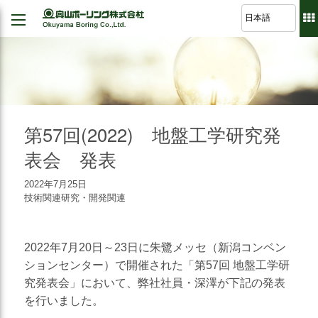
Back
Back
Back
Back
経営理念
建設
シミュレーション
軽技さっくん
地すべり防止工事
我が社の大悲願
R&D 論文集
波形集水パイプ
のり面保護工事
第57回(2022) 地盤工学研究発
品質方針
さく井工事
表会 発表
代表挨拶
グラウト工事
2022年7月25日
事業紹介
技術関連研究・開発関連
調査設計
会社概要
軟弱地盤解析
2022年7月20日～23日に朱鷺メッセ（新潟コンベン
沿革
道路河川/構造物設計
ションセンター）で開催された「第57回 地盤工学研
組織図
地下水・水文調査
究発表会」において、弊社社員・深澤が下記の発表
を行いました。
事業所図
測量全般