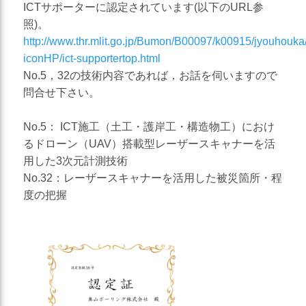
ICTサポーターに認定されています(以下のURL参
災害対応
照)。
地盤調査
http://www.thr.mlit.go.jp/Bumon/B00097/k00915/jyouhouka
iconHP/ict-supportertop.html
土質調査
No.5，32の技術内容であれば，お話を伺いますので
問合せ下さい。
防災
砂防・地すべり調査
No.5： ICT施工（土工・護岸工・構造物工）におけ
斜面対策工設計
るドローン（UAV）搭載型レーザースキャナーを活
用した3次元計測技術
土砂災害防止法に基づく基
No.32：レーザースキャナーを活用した被災箇所・程
礎調査
度の把握
総合解析
施設維持管理