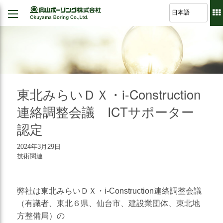
Back
Back
Back
Back
経営理念
建設
シミュレーション
軽技さっくん
地すべり防止工事
我が社の大悲願
R&D 論文集
波形集水パイプ
のり面保護工事
東北みらいＤＸ・i-Construction
品質方針
さく井工事
連絡調整会議 ICTサポーター
代表挨拶
認定
グラウト工事
事業紹介
調査設計
2024年3月29日
会社概要
技術関連
軟弱地盤解析
沿革
道路河川/構造物設計
弊社は東北みらいＤＸ・i-Construction連絡調整会議
組織図
地下水・水文調査
（有識者、東北６県、仙台市、建設業団体、東北地
事業所図
方整備局）の
測量全般