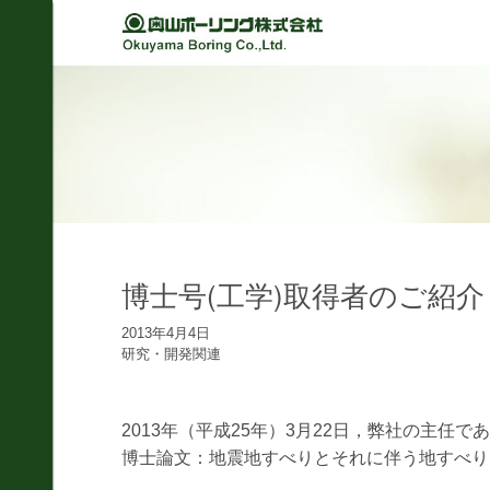
Back
Back
Back
Back
経営理念
建設
シミュレーション
軽技さっくん
地すべり防止工事
我が社の大悲願
R&D 論文集
波形集水パイプ
のり面保護工事
品質方針
さく井工事
代表挨拶
グラウト工事
博士号(工学)取得者のご紹介
事業紹介
調査設計
2013年4月4日
会社概要
研究・開発関連
軟弱地盤解析
沿革
道路河川/構造物設計
2013年（平成25年）3月22日，弊社の主任
組織図
地下水・水文調査
博士論文：地震地すべりとそれに伴う地すべり
事業所図