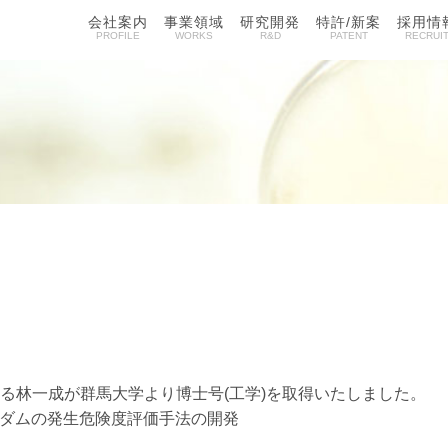
会社案内
事業領域
研究開発
特許/新案
採用情
PROFILE
WORKS
R&D
PATENT
RECRUI
である林一成が群馬大学より博士号(工学)を取得いたしました。
ダムの発生危険度評価手法の開発