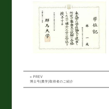
測量全般
災害対応
地盤調査
土質調査
防災
砂防・地すべり調査
斜面対策工設計
土砂災害防止法に基
« PREV
づく基礎調査
博士号(農学)取得者のご紹介
総合解析
施設維持管理