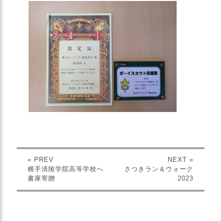
災害対応
地盤調査
土質調査
防災
砂防・地すべり調査
斜面対策工設計
土砂災害防止法に基づく基
礎調査
総合解析
« PREV
NEXT »
施設維持管理
横手清陵学院高等学校へ
さつきラン＆ウォーク
書庫寄贈
2023