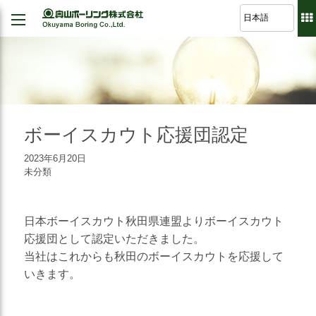
Back
Back
Back
Back
経営理念
建設
シミュレーション
軽技さっくん
地すべり防止工事
我が社の大悲願
R&D 論文集
波形集水パイプ
のり面保護工事
ボーイスカウト応援団認定
品質方針
さく井工事
2023年6月20日
代表挨拶
未分類
グラウト工事
事業紹介
調査設計
会社概要
日本ボーイスカウト秋田県連盟よりボーイスカウト
軟弱地盤解析
応援団として認定いただきました。
沿革
道路河川/構造物設計
当社はこれからも秋田のボーイスカウトを応援して
いきます。
組織図
地下水・水文調査
事業所図
測量全般