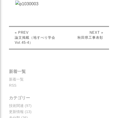
災害対応
地盤調査
土質調査
« PREV
NEXT »
防災
論文掲載（地すべり学会
秋田県工事表彰
Vol.45-4）
砂防・地すべり調査
斜面対策工設計
土砂災害防止法に基づく基
礎調査
新着一覧
総合解析
新着一覧
RSS
施設維持管理
カテゴリー
技術関連
(97)
更新情報
(13)
未分類
(26)