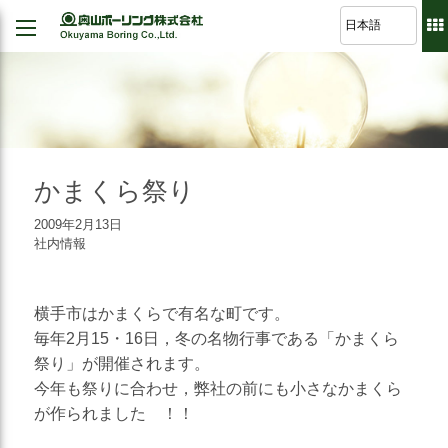
Back
Back
Back
Back
経営理念
建設
シミュレーション
軽技さっくん
地すべり防止工事
我が社の大悲願
R&D 論文集
波形集水パイプ
のり面保護工事
かまくら祭り
品質方針
さく井工事
2009年2月13日
代表挨拶
社内情報
グラウト工事
事業紹介
調査設計
会社概要
横手市はかまくらで有名な町です。
軟弱地盤解析
毎年2月15・16日，冬の名物行事である「かまくら
沿革
道路河川/構造物設計
祭り」が開催されます。
今年も祭りに合わせ，弊社の前にも小さなかまくら
組織図
地下水・水文調査
が作られました ！！
事業所図
測量全般