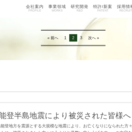
会社案内
事業領域
研究開発
特許/新案
採用情
PROFILE
WORKS
R&D
PATENT
RECRUI
« 前へ
1
2
3
次へ »
年能登半島地震により被災された皆様へ
県能登地方を震源とする大規模な地震により、お亡くなりになられた方