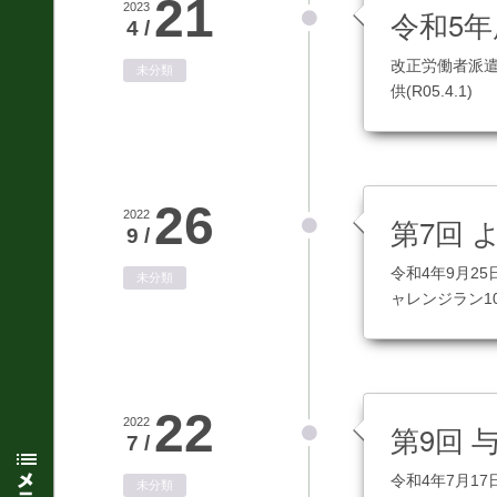
21
2023
令和5
4 /
改正労働者派遣
未分類
供(R05.4.1)
26
2022
第7回
9 /
令和4年9月2
未分類
ャレンジラン1
22
2022
第9回 
7 /
令和4年7月1
未分類