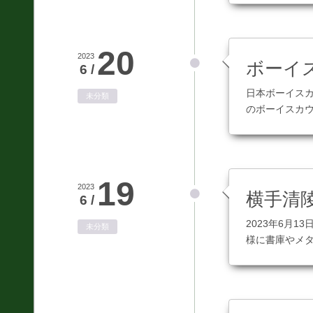
20
2023
ボーイ
6 /
日本ボーイス
未分類
のボーイスカ
19
2023
横手清
6 /
2023年6月
未分類
様に書庫やメタ