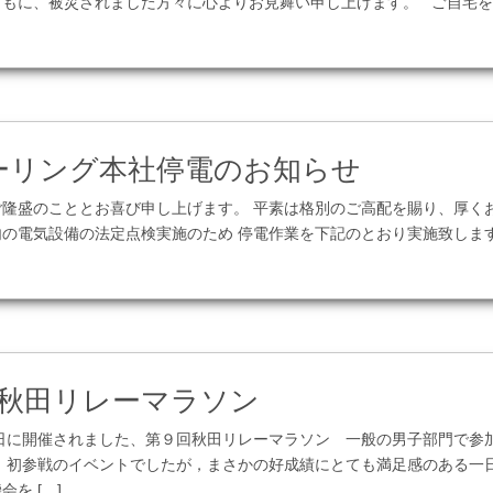
ともに、被災されました方々に心よりお見舞い申し上げます。 ご自宅
この記事を見る
ーリング本社停電のお知らせ
隆盛のこととお喜び申し上げます。 平素は格別のご高配を賜り、厚く
内の電気設備の法定点検実施のため 停電作業を下記のとおり実施致しま
この記事を見る
 秋田リレーマラソン
5日に開催されました、第９回秋田リレーマラソン 一般の男子部門で参
 初参戦のイベントでしたが，まさかの好成績にとても満足感のある一日
を […]