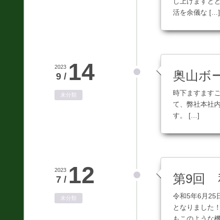
し上げますと
測量全般
活を余儀な […]
災害対応
地盤調査
14
土質調査
2023
奥山ボ
9 /
防災
時下ますますご
未分類
て、弊社本社
砂防・地すべり調査
す。 […]
斜面対策工設計
土砂災害防止法に基
づく基礎調査
12
2023
第9回
7 /
総合解析
令和5年6月2
未分類
施設維持管理
となりました！
もこのような機会