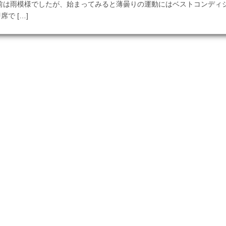
前は雨模様でしたが、始まってみると薄曇りの運動にはベストコンディシ
で […]
この記事を見る