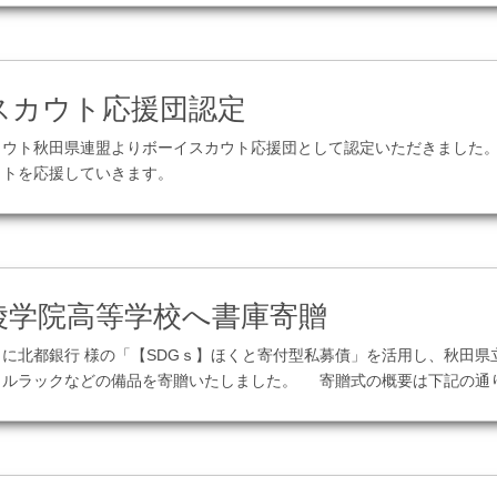
この記事を見る
スカウト応援団認定
カウト秋田県連盟よりボーイスカウト応援団として認定いただきました。
ウトを応援していきます。
この記事を見る
陵学院高等学校へ書庫寄贈
13日に北都銀行 様の「【SDGｓ】ほくと寄付型私募債」を活用し、秋田
ルラックなどの備品を寄贈いたしました。 寄贈式の概要は下記の通りで
この記事を見る