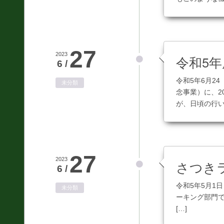
27
2023
令和5
6 /
令和5年6月2
未分類
念事業）に、2
が、日頃の行い 
27
2023
さつきラ
6 /
令和5年5月1
未分類
ーキング部門で
[…]