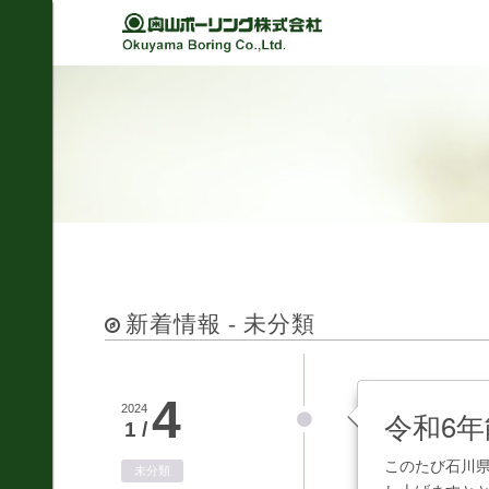
Back
Back
Back
Back
経営理念
建設
シミュレーション
軽技さっくん
地すべり防止工事
我が社の大悲願
R&D 論文集
波形集水パイプ
のり面保護工事
品質方針
さく井工事
代表挨拶
グラウト工事
事業紹介
新着情報 - 未分類
調査設計
会社概要
軟弱地盤解析
沿革
4
道路河川/構造物設計
2024
令和6
1 /
組織図
地下水・水文調査
このたび石川
未分類
事業所図