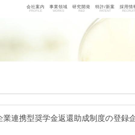
会社案内
事業領域
研究開発
特許/新案
採用情
PROFILE
WORKS
R&D
PATENT
RECRUI
企業連携型奨学金返還助成制度の登録