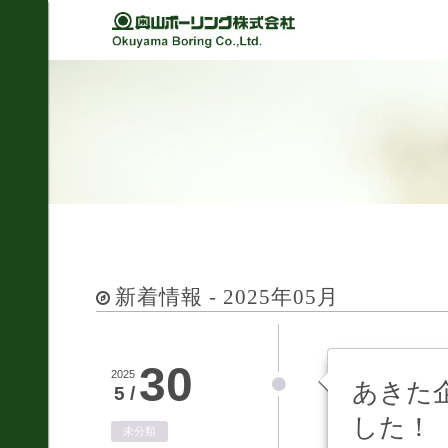
Back
Back
Back
Back
経営理念
建設
シミュレーション
軽技さっくん
地すべり防止工事
我が社の大悲願
R&D 論文集
波形集水パイプ
のり面保護工事
品質方針
さく井工事
代表挨拶
グラウト工事
事業紹介
新着情報 - 2025年05月
調査設計
会社概要
軟弱地盤解析
沿革
30
道路河川/構造物設計
2025
あきた
5 /
組織図
した！
地下水・水文調査
未分類
事業所図