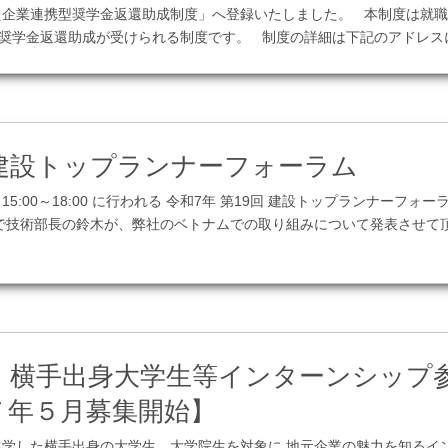
た企業連携型奨学金返還助成制度」へ登録いたしました。 本制度は就職
の奨学金返還助成が受けられる制度です。 制度の詳細は下記のアドレスに
この記事を見る
回建設トップランナーフォーラム
0日15:00～18:00 に行われる 令和7年 第19回 建設トップランナーフ
 で技術部長の鈴木が、弊社のベトナムでの取り組みについて発表させて
この記事を見る
！横手出身大学生等インターンシップ
７年５月募集開始】
進学した横手出身の大学生、大学院生を対象に 地元企業の魅力を知るイ