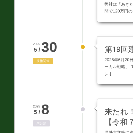
測量全般
弊社は「あき
間で120万円
災害対応
地盤調査
土質調査
30
2025
第19
5 /
防災
2025年6月2
技術関連
砂防・地すべり調査
ーカル戦略」
[…]
斜面対策工設計
土砂災害防止法に基
づく基礎調査
8
2025
来たれ
総合解析
5 /
【令和
施設維持管理
未分類
県外大学等に